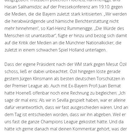
Hasan Salihamidzic auf der Pressekonferenz am 19.10. gegen
die Medien, die die Bayern zuletzt stark kritisierten. „Wir werden
die herabwürdigende und hämische Berichterstattung nicht
mehr hinnehmen“, so Karl-Heinz Rummenigge. „Die Würde des
Menschen ist unantastbar“, fügte er hinzu und bezog sich damit
auf die Kritik der Medien an die Münchner Nationalkicker, die
zuletzt in einem schwachen Spiel Holland unterlagen.
Dass der eigene Präsident nach der WM stark gegen Mesut Özil
schoss, ließ er dabei unbeachtet. Özil hingegen löste gerade
gestern Jürgen Klinsmann als besten deutschen Torschützen in
der Premier League ab. Auch mit Ex-Bayern Profi Juan Bernat
hatte Hoeneß offenbar noch eine Rechnung zu begleichen: „Ich
sage dir mal eins: Als wir in Sevilla gespielt haben, war er alleine
dafür verantwortlich, dass wir fast ausgeschieden wären. Und an
dem Tag ist entschieden worden, dass wir ihn abgeben. Weil er
uns fast die ganze Champions League gekostet hätte. Und da
hätte ich gerne danach mal deinen Kommentar gehört, was der