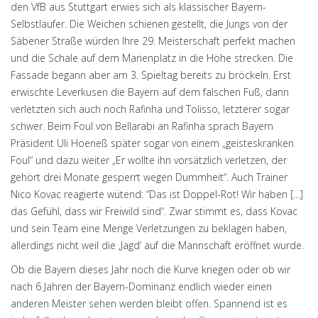
den VfB aus Stuttgart erwies sich als klassischer Bayern-
Selbstläufer. Die Weichen schienen gestellt, die Jungs von der
Säbener Straße würden Ihre 29. Meisterschaft perfekt machen
und die Schale auf dem Marienplatz in die Höhe strecken. Die
Fassade begann aber am 3. Spieltag bereits zu bröckeln. Erst
erwischte Leverkusen die Bayern auf dem falschen Fuß, dann
verletzten sich auch noch Rafinha und Tolisso, letzterer sogar
schwer. Beim Foul von Bellarabi an Rafinha sprach Bayern
Präsident Uli Hoeneß später sogar von einem „geisteskranken
Foul“ und dazu weiter „Er wollte ihn vorsätzlich verletzen, der
gehört drei Monate gesperrt wegen Dummheit“. Auch Trainer
Nico Kovac reagierte wütend: “Das ist Doppel-Rot! Wir haben […]
das Gefühl, dass wir Freiwild sind“. Zwar stimmt es, dass Kovac
und sein Team eine Menge Verletzungen zu beklagen haben,
allerdings nicht weil die ‚Jagd‘ auf die Mannschaft eröffnet wurde.
Ob die Bayern dieses Jahr noch die Kurve kriegen oder ob wir
nach 6 Jahren der Bayern-Dominanz endlich wieder einen
anderen Meister sehen werden bleibt offen. Spannend ist es