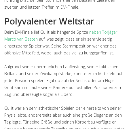
Führung brachte. Sein Sturmpartner van Basten erzielte den
zweiten und letzten Treffer im EM-Finale.
Polyvalenter Weltstar
Beim EM-Finale lief Gullit als hängende Spitze
neben Torjäger
Marco van Basten
auf, was zeigt, dass er ein sehr vielseitig
einsetzbarer Spieler war. Seine Stammposition war eher das
offensive Mittelfeld, wobei auch das viel zu kurzgegriffen ist.
Aufgrund seiner unermüdlichen Laufleistung, seiner taktischen
Brillanz und seiner Zweikampfstärke, konnte er im Mittelfeld auf
jeder Position spielen. Egal ob auf der Sechs oder am Flügel –
Gullit kam im Laufe seiner Karriere auf fast allen Positionen zum
Zug und überzeugte sogar als Libero.
Gullit war ein sehr athletischer Spieler, der einerseits von seiner
Physis lebte, andererseits aber auch eine große Eleganz an den
Tag legte. Für seine Größe und seinen Körperbau verfügte er
über eine hervorragende Technik und er war auch ein exzellenter